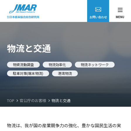
JMAR
お問い合わせ
MENU
官公庁のお客さま
物流と交通
民間企業のお客さま
物資流動調査
物流効率化
物流ネットワーク
駐車対策(端末物流)
港湾物流
学術研究機関のお客さま
医療機関等コンサルティング
TOP
官公庁のお客様
物流と交通
企業向けビジネス情報提供サービス
物流は、我が国の産業競争力の強化、豊かな国民生活の実