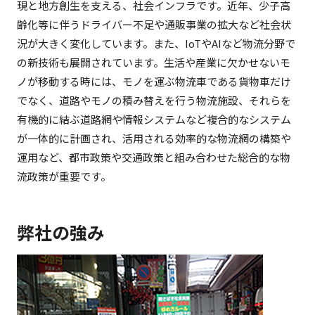
現と地方創生を支える、社会インフラです。近年、少子高
企業情報
齢化等に伴うドライバー不足や通販事業の拡大など社会状
況が大きく変化しています。また、IoTやAIなど物流分野で
採用情報
の新技術も展開されています。生活や産業に欠かせないモ
ノが移動する時には、モノを運ぶ物流車である貨物車だけ
でなく、道路やモノの積み替えを行う物流施設、それらを
ニュース＆トピックス
有機的に結ぶ道路網や情報システムなど複合的なシステム
が一体的に計画され、活用される効率的な物流網の構築や
運用など、都市政策や交通政策と組み合わせた総合的な物
サイトマップ
流政策が重要です。
弊社の強み