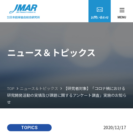
JMAR
お問い合わせ
MENU
官公庁のお客さま
ニュース＆トピックス
民間企業のお客さま
学術研究機関のお客さま
TOP
ニュース＆トピックス
【研究者対象】「コロナ禍における
研究開発活動の実情及び課題に関するアンケート調査」実施のお知ら
医療機関等コンサルティング
せ
企業向けビジネス情報提供サービス
2020/12/17
TOPICS