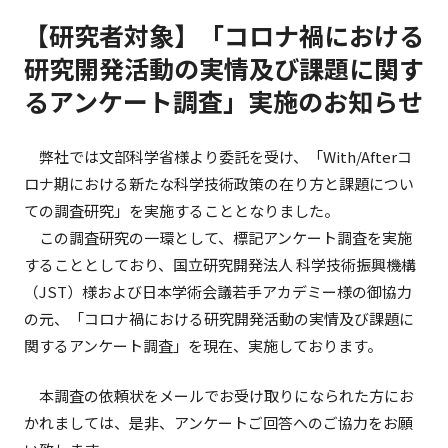
企業情報
【研究者対象】「コロナ禍における
研究開発活動の実情及び課題に関す
採用情報
るアンケート調査」実施のお知らせ
弊社では文部科学省様より委託を受け、「With/Afterコ
ニュース＆トピックス
ロナ期における新たな科学技術政策の在り方と課題につい
ての調査研究」を実施することとなりました。
サイトマップ
この調査研究の一環として、標記アンケート調査を実施
することとしており、国立研究開発法人 科学技術振興機構
（JST）様および日本学術会議若手アカデミー様の御協力
の元、「コロナ禍における研究開発活動の実情及び課題に
関するアンケート調査」を現在、実施しております。
本調査の依頼状をメールでお受け取りになられた方にお
かれましては、是非、アンケートご回答へのご協力をお願